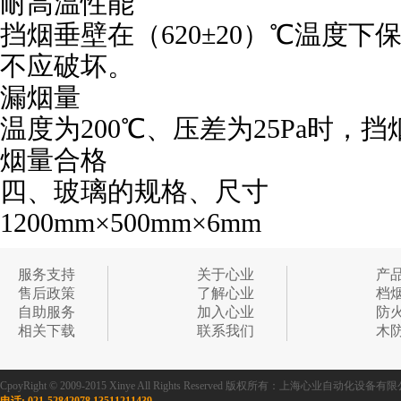
耐高温性能
挡烟垂壁在（620±20）℃温度下保
不应破坏。
漏烟量
温度为200℃、压差为25Pa时，
烟量合格
四、玻璃的规格、尺寸
1200mm×500mm×6mm
服务支持
关于心业
产
售后政策
了解心业
档
自助服务
加入心业
防
相关下载
联系我们
木
CpoyRight © 2009-2015 Xinye All Rights Reserved 版权所有：上海心业自
电话: 021-52842078 13511211439