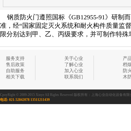
钢质防火门遵照国标《GB12955-91》研制而成
准，经“国家固定灭火系统和耐火构件质量监督
限分别达到甲、乙、丙级要求，并可制作特殊
服务支持
关于心业
产
售后政策
了解心业
档
自助服务
加入心业
防
相关下载
联系我们
木
CpoyRight © 2009-2015 Xinye All Rights Reserved 版权所有：上海心业自
电话: 021-52842078 13511211439