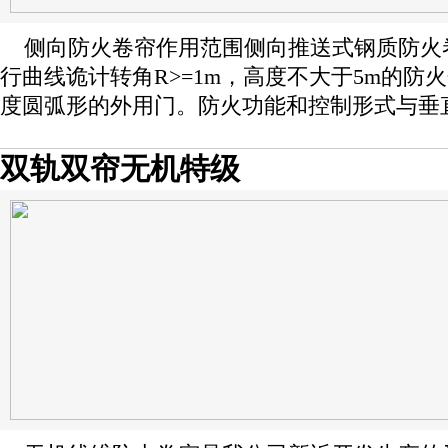
侧向防火卷帘作用范围侧向推送式钢质防火卷
行曲线诡计转角R>=1m，高度不大于5m的防
度圆弧形的外用门。防火功能和控制形式与垂
双轨双帘无机特级