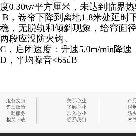
度0.30w/平方厘米，未达到临界
B，卷帘下降到离地1.8米处延时
稳，无脱轨和倾斜现象，给帘面
两段应没防火钩。
C，启闭速度：升速5.0m/min降速：6
D，平均噪音<65dB
服务支持
关于心业
产
售后政策
了解心业
档
自助服务
加入心业
防
相关下载
联系我们
木